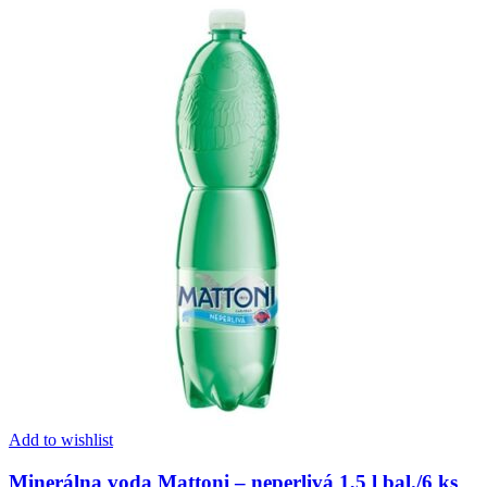
Add to wishlist
Minerálna voda Mattoni – neperlivá 1,5 l bal./6 ks