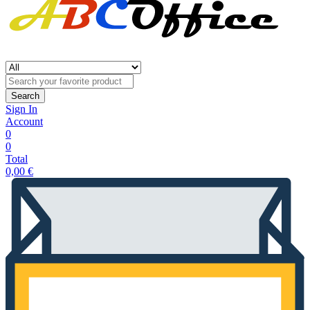
Search
Sign In
Account
0
0
Total
0,00
€