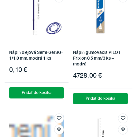
Náplň olejová Semi-Gel SG-
Náplň gumovacia PILOT
1/1,0 mm, modrá 1 ks
Frixion 0,5 mm/3 ks –
modrá
0,10
€
4728,00
€
Pridať do košíka
Pridať do košíka