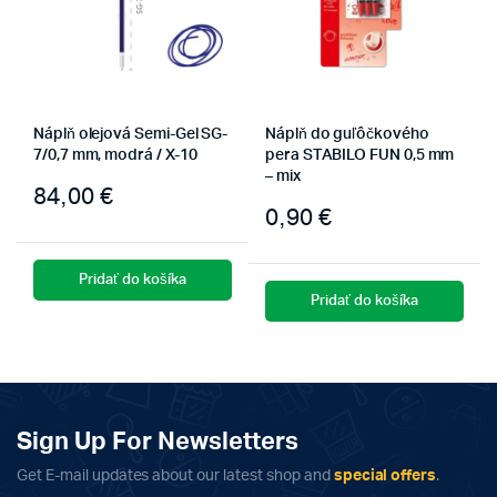
Náplň olejová Semi-Gel SG-
Náplň do guľôčkového
7/0,7 mm, modrá / X-10
pera STABILO FUN 0,5 mm
– mix
84,00
€
0,90
€
Pridať do košíka
Pridať do košíka
Sign Up For Newsletters
Get E-mail updates about our latest shop and
special offers
.