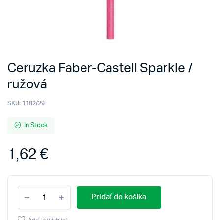
Ceruzka Faber-Castell Sparkle /
ružová
SKU:
1182/29
In Stock
1,62
€
Ceruzka
Pridať do košíka
Faber-
Castell
Sparkle