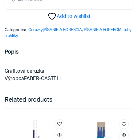
Add to wishlist
/
ružová
Add to wishlist
quantity
Categories:
Ceruzky|PÍSANIE A KOREKCIA
,
PÍSANIE A KOREKCIA
,
tuhy
a uhlíky
Popis
Grafitová ceruzka
VýrobcaFABER-CASTELL
Related products