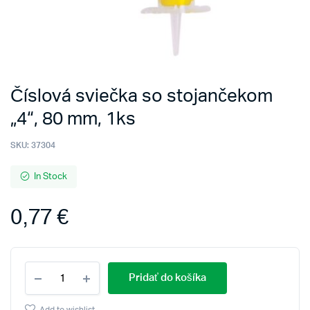
Číslová sviečka so stojančekom
„4“, 80 mm, 1ks
SKU:
37304
In Stock
0,77
€
Číslová
Pridať do košíka
sviečka
so
stojančekom