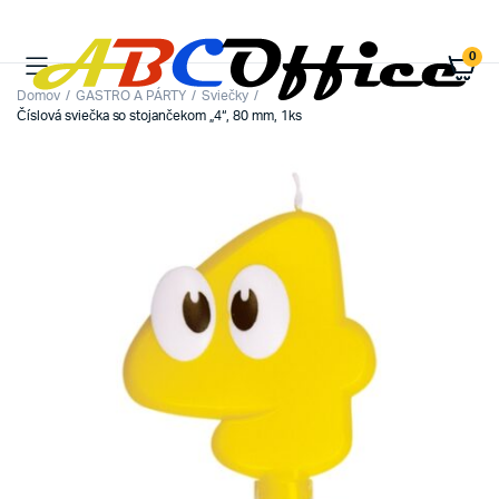
0
Domov
GASTRO A PÁRTY
Sviečky
Číslová sviečka so stojančekom „4“, 80 mm, 1ks