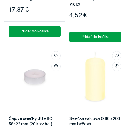
Violet
17,87
€
4,52
€
Pridať do košíka
Pridať do košíka
Čajové sviečky JUMBO
Sviečka valcová O 80 x 200
58×22 mm, (20 ks v bal.)
mm béžová