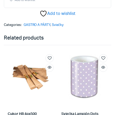
Add to wishlist
"4",
80
Add to wishlist
mm,
1ks
quantity
Categories:
GASTRO A PÁRTY
,
Sviečky
Related products
Cukor HB 4gx500
Sviečka Lampión Dots