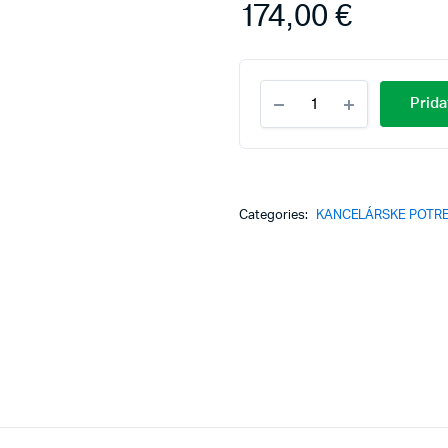
174,00
€
Flipchartová
Prida
tabuľa
SHARK,
magnetická,
68,5x100cm
quantity
Categories:
KANCELÁRSKE POTR