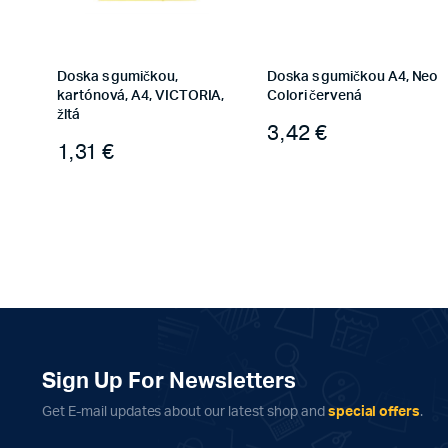
Doska s gumičkou,
Doska s gumičkou A4, Neo
kartónová, A4, VICTORIA,
Colori červená
žltá
3,42
€
1,31
€
Sign Up For Newsletters
Get E-mail updates about our latest shop and
special offers
.