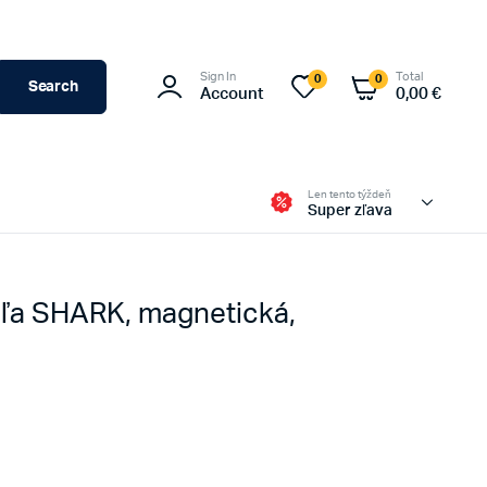
Sign In
Total
0
0
Search
Account
0,00
€
Len tento týždeň
Super zľava
uľa SHARK, magnetická,