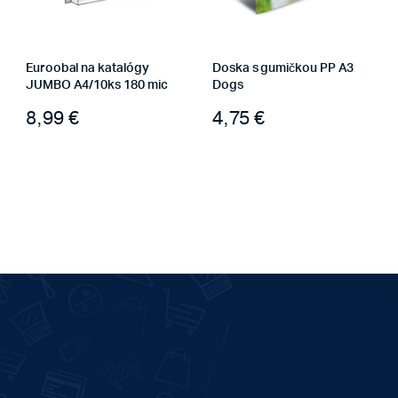
Euroobal na katalógy
Doska s gumičkou PP A3
JUMBO A4/10ks 180 mic
Dogs
8,99
€
4,75
€