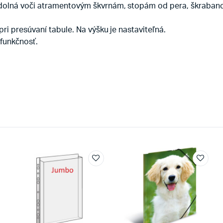
odolná voči atramentovým škvrnám, stopám od pera, škraban
ri presúvaní tabule. Na výšku je nastaviteľná.
 funkčnosť.