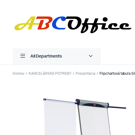
All Departments
Domov
KANCELÁRSKE POTREBY
Prezentácia
Flipchartová tabuľa 