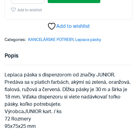
JUNIOR
s
Add to wishlist
dispenzorom
18
Add to wishlist
mm
x
30
Categories:
KANCELÁRSKE POTREBY
,
Lepiace pásky
m,
mix
Popis
5
farieb
quantity
Lepiaca páska s dispenzorom od značky JUNIOR.
Predáva sa v piatich farbách, akými sú zelená, oranžová,
fialová, ružová a červená. Dĺžka pásky je 30 m a šírka je
18 mm. Vďaka dispenzoru si viete nadávkovať toľko
pásky, koľko potrebujete.
VýrobcaJUNIOR kart. / ks
72 Rozmery
95x75x25 mm