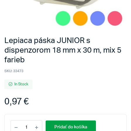
Lepiaca páska JUNIOR s
dispenzorom 18 mm x 30 m, mix 5
farieb
SKU:
33473
In Stock
0,97
€
Lepiaca
Pridať do košíka
páska