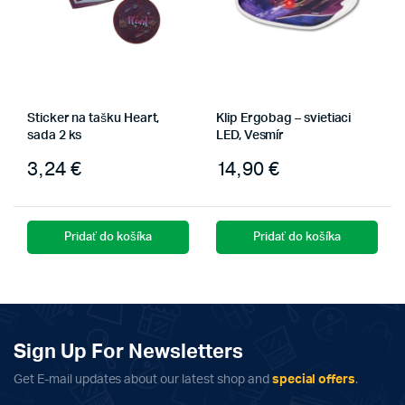
Sticker na tašku Heart,
Klip Ergobag – svietiaci
sada 2 ks
LED, Vesmír
3,24
€
14,90
€
Pridať do košíka
Pridať do košíka
Sign Up For Newsletters
Get E-mail updates about our latest shop and
special offers
.