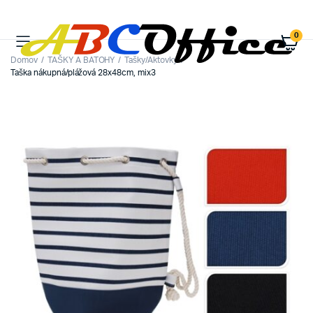
0
Domov
TAŠKY A BATOHY
Tašky/Aktovky
Taška nákupná/plážová 28x48cm, mix3