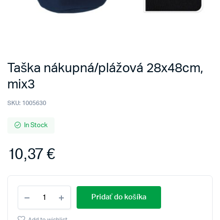
Taška nákupná/plážová 28x48cm,
mix3
SKU:
1005630
In Stock
10,37
€
Taška
Pridať do košíka
nákupná/plážová
28x48cm,
mix3