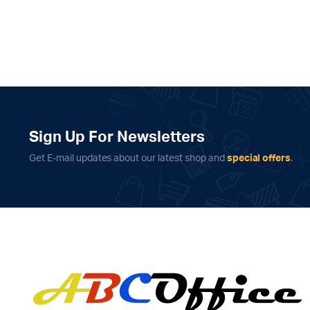
Sign Up For Newsletters
Get E-mail updates about our latest shop and
special offers
.