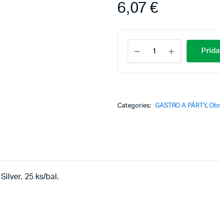
6,07
€
Vrecká
Prida
na
príbory
PAW
AIRLAID
40x40cm
Subtle
Categories:
GASTRO A PÁRTY
,
Obr
Roses
Silver,
25
ks/bal
quantity
lver, 25 ks/bal.