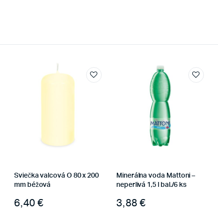
Sviečka valcová O 80 x 200
Minerálna voda Mattoni –
mm béžová
neperlivá 1,5 l bal./6 ks
6,40
€
3,88
€