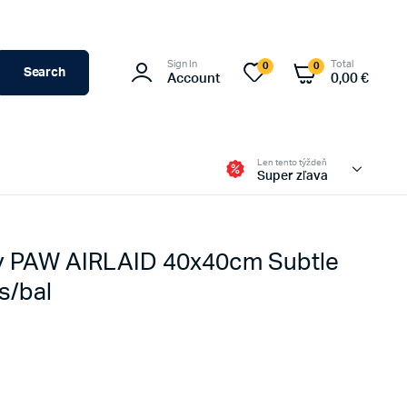
Sign In
Total
0
0
Search
Account
0,00
€
Len tento týždeň
Super zľava
ry PAW AIRLAID 40x40cm Subtle
s/bal