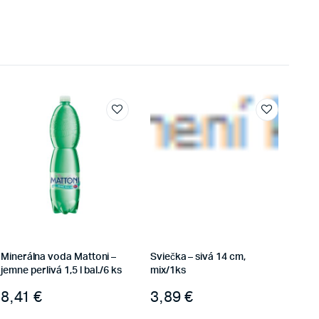
Minerálna voda Mattoni –
Sviečka – sivá 14 cm,
jemne perlivá 1,5 l bal./6 ks
mix/1ks
8,41
€
3,89
€