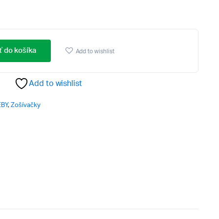
ť do košíka
Add to wishlist
Add to wishlist
EBY
,
Zošívačky