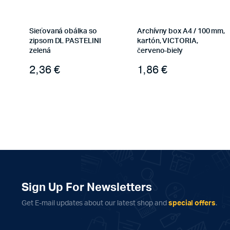
Sieťovaná obálka so
Archívny box A4 / 100 mm,
zipsom DL PASTELINI
kartón, VICTORIA,
zelená
červeno-biely
2,36
€
1,86
€
Sign Up For Newsletters
Get E-mail updates about our latest shop and
special offers
.