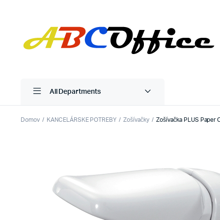
All Departments
Domov
KANCELÁRSKE POTREBY
Zošívačky
Zošívačka PLUS Paper Cl