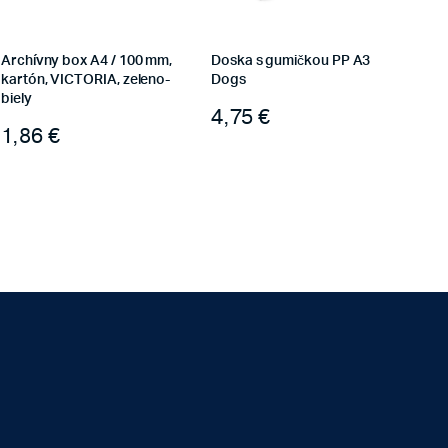
Archívny box A4 / 100 mm,
Doska s gumičkou PP A3
kartón, VICTORIA, zeleno-
Dogs
biely
4,75
€
1,86
€