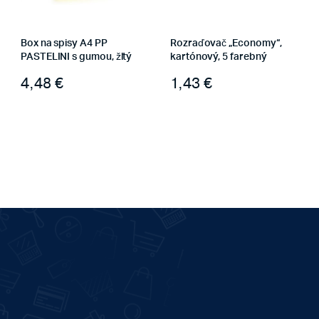
Box na spisy A4 PP
Rozraďovač „Economy“,
PASTELINI s gumou, žltý
kartónový, 5 farebný
4,48
€
1,43
€