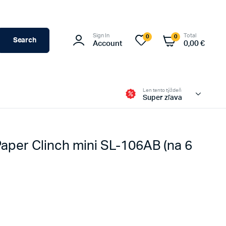
Sign In
Total
0
0
Search
Account
0,00
€
Len tento týždeň
Super zľava
aper Clinch mini SL-106AB (na 6