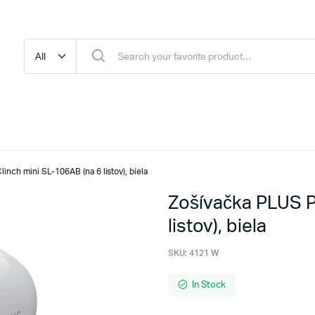
inch mini SL-106AB (na 6 listov), biela
Zošívačka PLUS P
listov), biela
SKU:
4121 W
In Stock